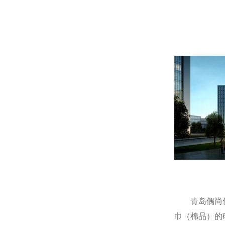
青岛偶尚
巾（棉品）的